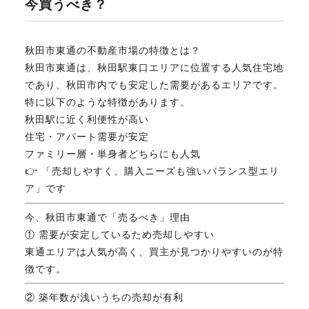
今買うべき？
不動産のお悩み解決
秋田市東通の不動産市場の特徴とは？
秋田市東通は、秋田駅東口エリアに位置する人気住宅地
マスターおすすめ物件
であり、秋田市内でも安定した需要があるエリアです。
特に以下のような特徴があります。
秋田駅に近く利便性が高い
会社概要
住宅・アパート需要が安定
ファミリー層・単身者どちらにも人気
👉 「売却しやすく、購入ニーズも強いバランス型エリ
スタッフ紹介
ア」です
今、秋田市東通で「売るべき」理由
マスターのブログ
① 需要が安定しているため売却しやすい
東通エリアは人気が高く、買主が見つかりやすいのが特
徴です。
② 築年数が浅いうちの売却が有利
018-853-5780