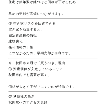
住宅は築年数が経つほど価格が下がるため、
FAX. 018-853-5781
早めの売却が高値につながります。
開催日：平日9:30－17:30／
土曜10:00－15:00（要予約）
③ 空き家リスクを回避できる
定休日：第2第4土曜日および日曜祝祭日
空き家を放置すると、
固定資産税の負担
建物劣化
無料相談、お問い合わせはこちら
売却価格の下落
につながるため、早期売却が有利です。
今、秋田市東通で「買うべき」理由
① 資産価値が安定しているエリア
秋田市内でも需要が高く、
価格が大きく下がりにくいのが特徴です。
② 利便性の高さ
秋田駅へのアクセス良好